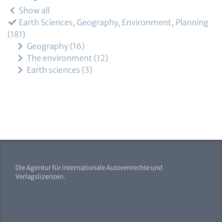
Show all
Earth Sciences, Geography, Environment, Planning
181
Geography
16
The environment
12
Earth sciences
3
Die Agentur für internationale Autorenrechte und
Verlagslizenzen.