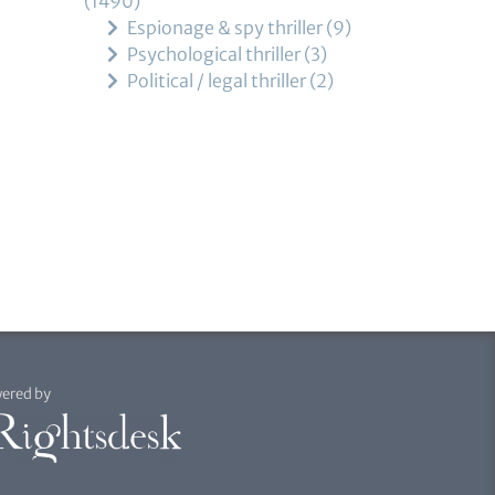
1490
Espionage & spy thriller
9
Psychological thriller
3
Political / legal thriller
2
ered by