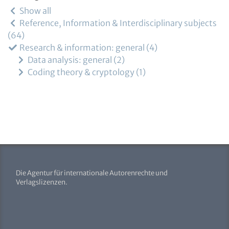
Show all
Reference, Information & Interdisciplinary subjects
64
Research & information: general
4
Data analysis: general
2
Coding theory & cryptology
1
Die Agentur für internationale Autorenrechte und
Verlagslizenzen.