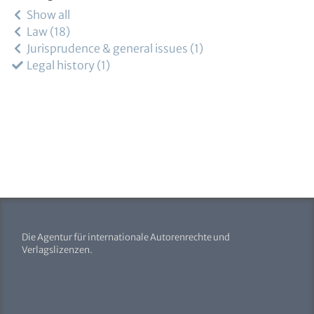
Show all
Law
18
Jurisprudence & general issues
1
Legal history
1
Die Agentur für internationale Autorenrechte und
Verlagslizenzen.