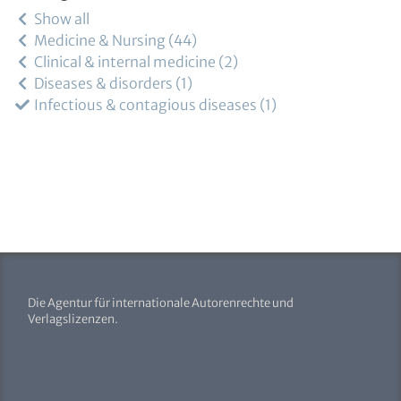
Show all
Medicine & Nursing
44
Clinical & internal medicine
2
Diseases & disorders
1
Infectious & contagious diseases
1
Die Agentur für internationale Autorenrechte und
Verlagslizenzen.