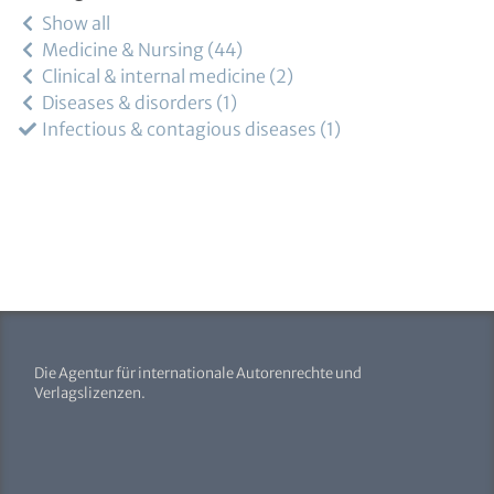
Show all
Medicine & Nursing
44
Clinical & internal medicine
2
Diseases & disorders
1
Infectious & contagious diseases
1
Die Agentur für internationale Autorenrechte und
Verlagslizenzen.