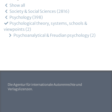
Show all
Society & Social Sciences
2816
Psychology
398
Psychological theory, systems, schools &
viewpoints
2
Psychoanalytical & Freudian psychology
2
Die Agentur für internationale Autorenrechte und
Verlagslizenzen.