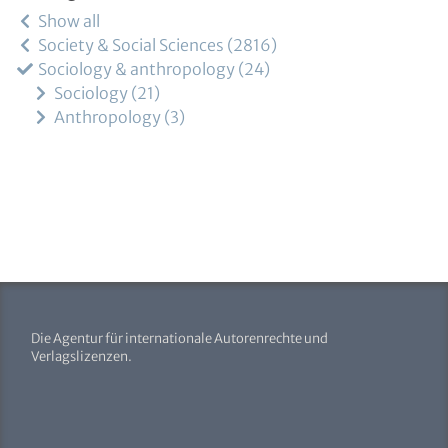
Show all
Society & Social Sciences
2816
Sociology & anthropology
24
Sociology
21
Anthropology
3
Die Agentur für internationale Autorenrechte und
Verlagslizenzen.