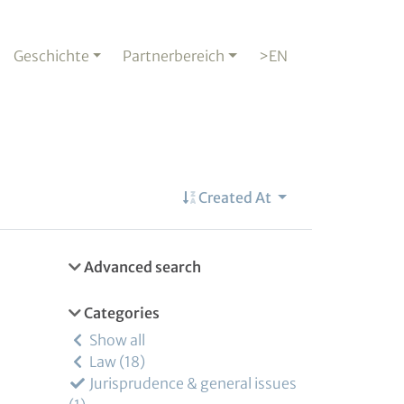
Geschichte
Partnerbereich
>EN
Created At
Advanced search
Categories
Show all
Law
18
Jurisprudence & general issues