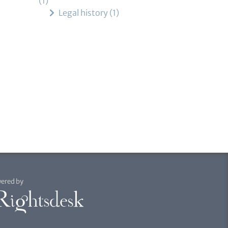
1
Legal history
1
ered by