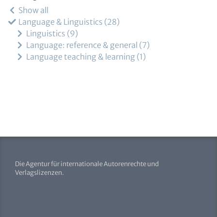
Show all
Language & Linguistics
28
Linguistics
9
Language: reference & general
7
Language teaching & learning
1
Die Agentur für internationale Autorenrechte und
Verlagslizenzen.