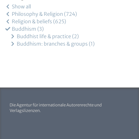
Show all
Philosophy & Religion
724
Religion & beliefs
625
Buddhism
3
Buddhist life & practice
2
Buddhism: branches & groups
1
Die Agentur für internationale Autorenrechte und
Verlagslizenzen.