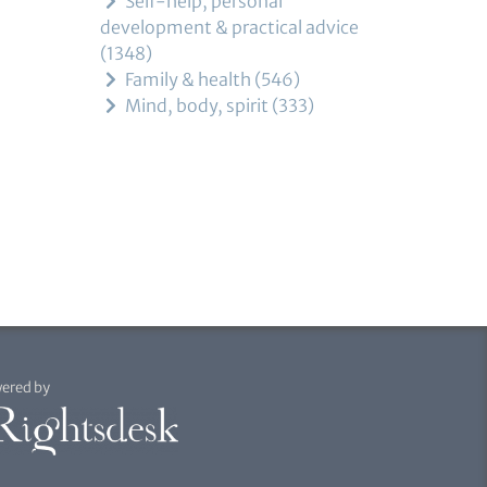
Self-help, personal
development & practical advice
1348
Family & health
546
Mind, body, spirit
333
ered by