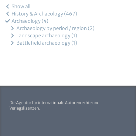
Show all
History & Archaeology
467
Archaeology
4
Archaeology by period / region
2
Landscape archaeology
1
Battlefield archaeology
1
Die Agentur für internationale Autorenrechte und
Verlagslizenzen.