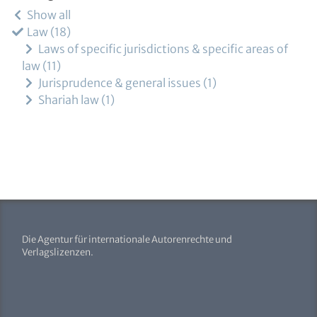
Show all
Law
18
Laws of specific jurisdictions & specific areas of
law
11
Jurisprudence & general issues
1
Shariah law
1
Die Agentur für internationale Autorenrechte und
Verlagslizenzen.