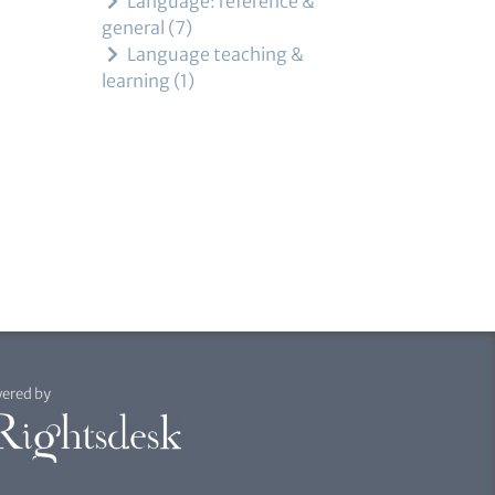
Language: reference &
general
7
Language teaching &
learning
1
ered by