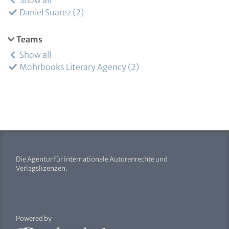
Show all
Daniel Suarez
2
Teams
Show all
Mohrbooks Literary Agency
2
Die Agentur für internationale Autorenrechte und
Verlagslizenzen.
Powered by