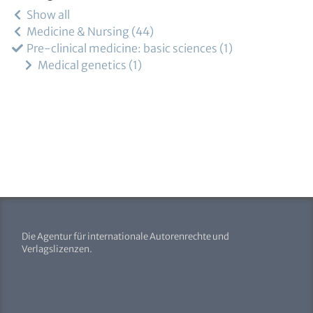
Show all
Medicine & Nursing
44
Pre-clinical medicine: basic sciences
1
Medical genetics
1
Die Agentur für internationale Autorenrechte und
Verlagslizenzen.