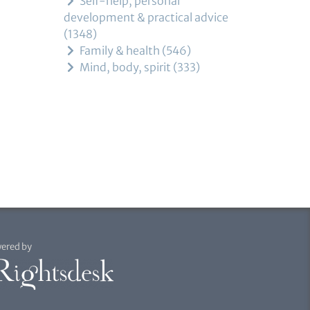
Self-help, personal
development & practical advice
1348
Family & health
546
Mind, body, spirit
333
ered by