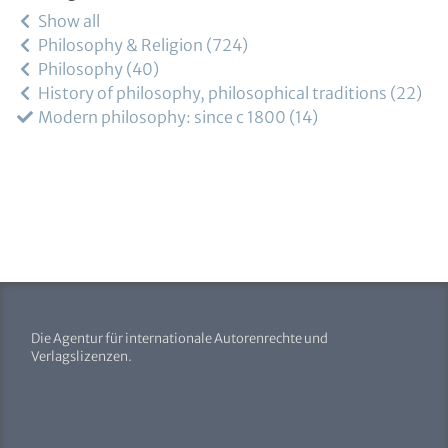
Show all
Philosophy & Religion
724
Philosophy
40
History of philosophy, philosophical traditions
22
Modern philosophy: since c 1800
14
Die Agentur für internationale Autorenrechte und
Verlagslizenzen.