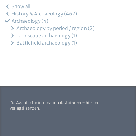
Show all
History & Archaeology
467
Archaeology
4
Archaeology by period / region
2
Landscape archaeology
1
Battlefield archaeology
1
Die Agentur für internationale Autorenrechte und
Verlagslizenzen.