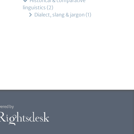
Historical & comparative
linguistics
2
Dialect, slang & jargon
1
ered by