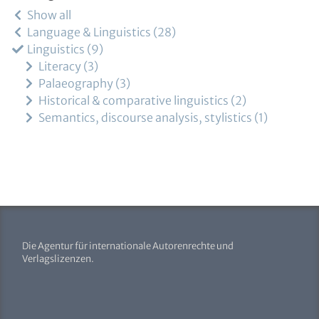
Show all
Language & Linguistics
28
Linguistics
9
Literacy
3
Palaeography
3
Historical & comparative linguistics
2
Semantics, discourse analysis, stylistics
1
Die Agentur für internationale Autorenrechte und
Verlagslizenzen.