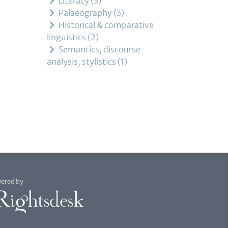
Literacy
3
Palaeography
3
Historical & comparative
linguistics
2
Semantics, discourse
analysis, stylistics
1
ered by