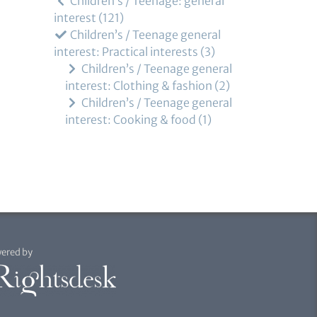
Children’s / Teenage: general
interest
121
Children’s / Teenage general
interest: Practical interests
3
Children’s / Teenage general
interest: Clothing & fashion
2
Children’s / Teenage general
interest: Cooking & food
1
ered by