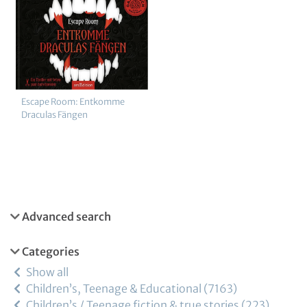
Escape Room: Entkomme
Draculas Fängen
Advanced search
Categories
Show all
Children’s, Teenage & Educational
7163
Children’s / Teenage fiction & true stories
223