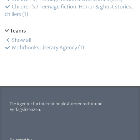
Children’s / Teenage fiction: Horror & ghost stories,
chillers
1
Teams
Show all
Mohrbooks Literary Agency
1
Die Agentur für internationale Autorenrechte und
Verlagslizenzen.