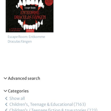
Escape Room: Entkomme
Draculas Fängen
Advanced search
Categories
Show all
Children’s, Teenage & Educational
7163
Children’s / Teenage fiction & true stories
223