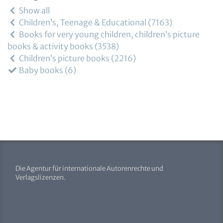
Show all
Children’s, Teenage & Educational
7163
Books for very young children, children’s picture
books & activity books
3538
Children’s picture books
2216
Baby books
6
Die Agentur für internationale Autorenrechte und
Verlagslizenzen.