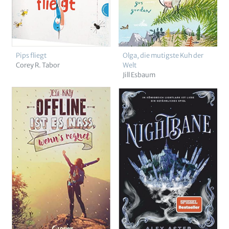
Pips fliegt
Olga, die mutigste Kuh der
Corey R. Tabor
Welt
Jill Esbaum