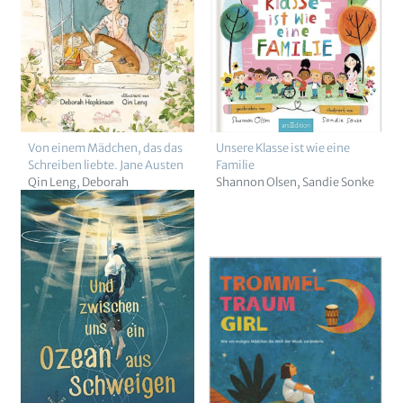
Von einem Mädchen, das das
Unsere Klasse ist wie eine
Schreiben liebte. Jane Austen
Familie
Qin Leng
Deborah
Shannon Olsen
Sandie Sonke
Hopkinson