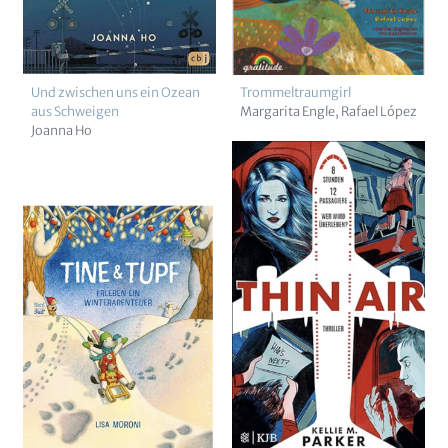
Und zwischen uns ein Ozean
Trommeltraumgirl
aus Schweigen
Margarita Engle
Rafael López
Joanna Ho