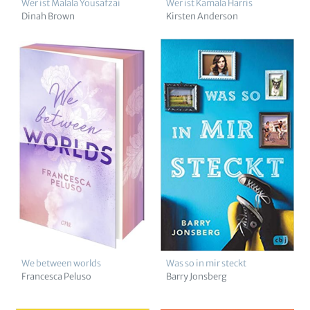
Wer ist Malala Yousafzai
Wer ist Kamala Harris
Dinah Brown
Kirsten Anderson
We between worlds
Was so in mir steckt
Francesca Peluso
Barry Jonsberg