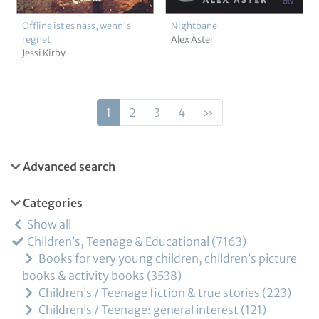
Offline ist es nass, wenn's
Nightbane
regnet
Alex Aster
Jessi Kirby
1
2
3
4
»
Advanced search
Categories
Show all
Children’s, Teenage & Educational
7163
Books for very young children, children’s picture
books & activity books
3538
Children’s / Teenage fiction & true stories
223
Children’s / Teenage: general interest
121