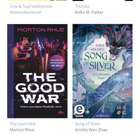
Tine & Tupf erleben ein
Thin Air
Winterabenteuer
Kellie M. Parker
The Good War
Song of Silver
Morton Rhue
Amélie Wen Zhao