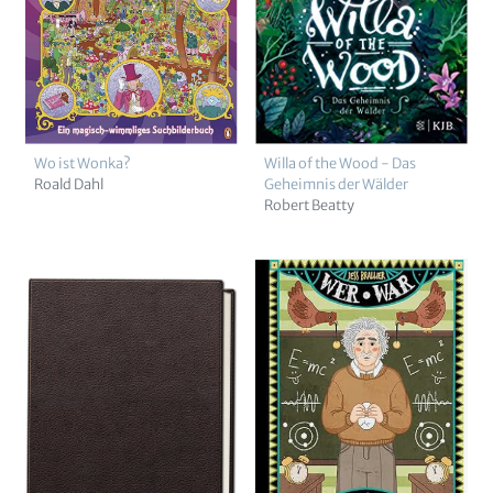
Wo ist Wonka?
Willa of the Wood - Das
Roald Dahl
Geheimnis der Wälder
Robert Beatty