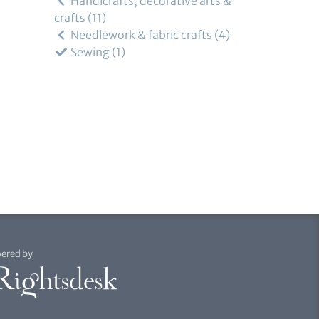
Handicrafts, decorative arts &
crafts
11
Needlework & fabric crafts
4
Sewing
1
ered by