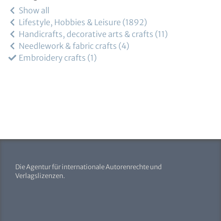
Show all
Lifestyle, Hobbies & Leisure
1892
Handicrafts, decorative arts & crafts
11
Needlework & fabric crafts
4
Embroidery crafts
1
Die Agentur für internationale Autorenrechte und
Verlagslizenzen.