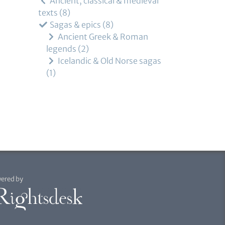
Ancient, classical & medieval
texts
8
Sagas & epics
8
Ancient Greek & Roman
legends
2
Icelandic & Old Norse sagas
1
ered by