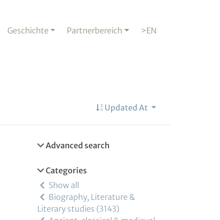
Geschichte
Partnerbereich
>EN
Updated At
Advanced search
Categories
Show all
Biography, Literature &
Literary studies
3143