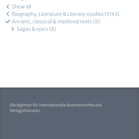
Show all
Biography, Literature & Literary studies
3143
Ancient, classical & medieval texts
8
Sagas & epics
8
Die Agentur für internationale Autorenrechte und
Verlagslizenzen.